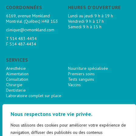
COORDONNÉES
HEURES D’OUVERTURE
6169, avenue Monkland
Lundi au jeudi 9 h à 19 h
Montréal (Québec) H4B 1G3
Vendredi 9 h à 17 h
Samedi 9 h à 15 h
clinique@cvmonkland.com
T
514 483-4434
F 514 487-4434
SERVICES
Anesthésie
Nourriture spécialisée
Alimentation
Premiers soins
Consultation
Tests sanguins
Chirurgie
Vaccins
Dentisterie
Laboratoire complet sur place
SUIVEZ-NOUS
Nous respectons votre vie privée.
Nous utilisons des cookies pour améliorer votre expérience de
navigation, diffuser des publicités ou des contenus