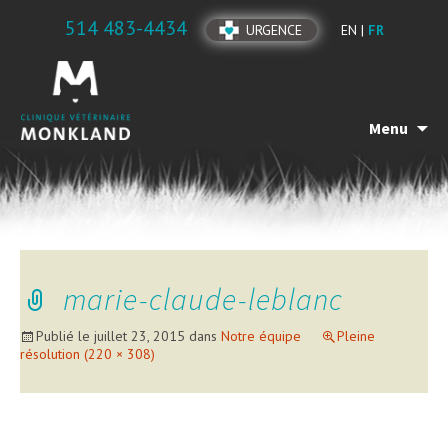
514 483-4434
URGENCE
EN |
FR
Menu
marie-claude-leblanc
Publié le
juillet 23, 2015
dans
Notre équipe
Pleine
résolution (220 × 308)