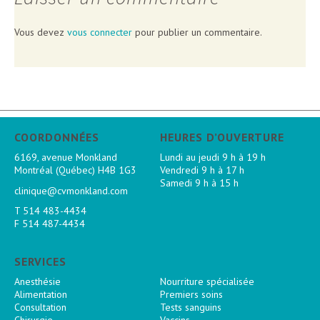
Vous devez
vous connecter
pour publier un commentaire.
COORDONNÉES
HEURES D’OUVERTURE
6169, avenue Monkland
Lundi au jeudi 9 h à 19 h
Montréal (Québec) H4B 1G3
Vendredi 9 h à 17 h
Samedi 9 h à 15 h
clinique@cvmonkland.com
T
514 483-4434
F 514 487-4434
SERVICES
Anesthésie
Nourriture spécialisée
Alimentation
Premiers soins
Consultation
Tests sanguins
Chirurgie
Vaccins