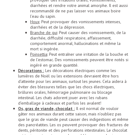
diarrhées et rendre votre animal amorphe. Il est aussi
recommandé de ne pas laisser vos animaux boire
l’eau du sapin.
Houx
: Peut provoquer des vomissements intenses,
diarrhées et de la dépression.
Branche de gui
: Peut causer des vomissements, de la
diarrhée, difficulté respiratoire, affaissement,
comportement anormal, hallucinations et même la
mort si ingérée.
Poinsettia
: Peut entraîner une irritation de la bouche et
de l’estomac. Des vomissements peuvent être notés si
ingéré en grande quantité.
Décorations :
Les décorations électriques comme les
lumières de Noël ou les extensions devraient être hors
d’atteinte pour les animaux, surtout les jeunes. Cela aidera à
éviter des blessures telles que les chocs électriques,
brûlures orales, hémorragie pulmonaire ou blocage
intestinal. Les chats adorent jouer avec les rubans
d’emballage à cadeaux et parfois les avalent!
Os, gras de viande, chocolat :
Il est normal de vouloir
gâter nos animaux durant cette saison, mais n’oubliez pas
que le gras de viande peut causer des indigestions et même
des pancréatites. Les os peuvent provoquer des fractures de
dents, péritonite et des perforations intestinales. Le chocolat