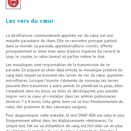
Les vers du cœur
La dirofilariose, communément appelée ver du cœur, est une
maladie parasitaire du chien. Elle se rencontre presque partout
dans le monde. Le parasite, appelé
dirofilaria immitis
, affecte
principalement le chien mais aussi d’autres espèces (le renard, le
loup, le coyote, le raton laveur) et parfois même le chat.
Les moustiques sont responsables de la transmission de ce
parasite. En piquant un chien déjà infecté, le moustique prélève du
sang dans lequel se trouvent des larves de ver du cœur, appelées
microfilaires. Lorsque l’insecte s’alimente de nouveau, les larves
peuvent être transmises à autre animal. En pénétrant la peau, elles
s’installent dans les tissus où elles se développent, puis ensuite
migrer vers le cœur et s’installer dans les artères pulmonaires
(environ 7 à 9 mois). Cela gène, bien sur, le bon fonctionnement du
cœur, des poumons et des vaisseaux sanguins..
Pour diagnostiquer cette maladie, le test SNAP 4DX est celui le plus
fréquemment utilisé dans les établissements vétérinaires. Ce
simple test, fait sur un échantillon de sang est fort utile car en plus
de détecter la maladie du ver du cœur, il permet de détecter 3