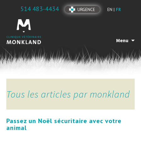
514 483-4434
URGENCE
EN |
FR
Menu
Tous les articles par
monkland
Passez un Noël sécuritaire avec votre
animal