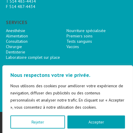
T
514 483-4434
F 514 487-4434
SERVICES
Anesthésie
Nourriture spécialisée
Alimentation
Premiers soins
Consultation
Tests sanguins
Chirurgie
Vaccins
Dentisterie
Laboratoire complet sur place
SUIVEZ-NOUS
Nous respectons votre vie privée.
Nous utilisons des cookies pour améliorer votre expérience de
navigation, diffuser des publicités ou des contenus
personnalisés et analyser notre trafic. En cliquant sur « Accepter
», vous consentez à notre utilisation des cookies.
© 2026 Clinique Vétérinaire Monkland.
Tous droits réservés.
Site par
Tattoo Communication
Rejeter
Accepter